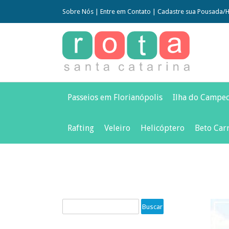
Sobre Nós
|
Entre em Contato
|
Cadastre sua Pousada/H
Passeios em Florianópolis
Ilha do Campe
Rafting
Veleiro
Helicóptero
Beto Car