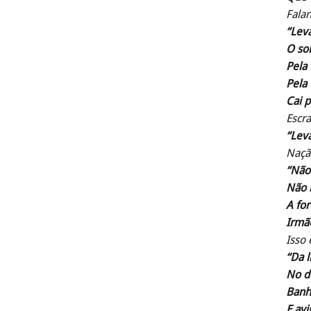
Falan
“Lev
O sol
Pela 
Pela 
Cai p
Escr
“Lev
Naçã
“Não
Não m
A for
Irmão
Isso 
“Da 
No d
Banh
E avi