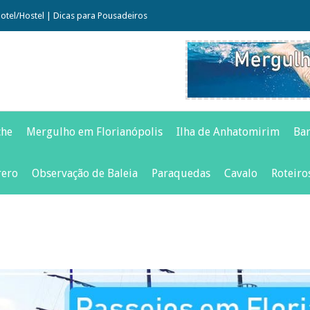
otel/Hostel
|
Dicas para Pousadeiros
che
Mergulho em Florianópolis
Ilha de Anhatomirim
Bar
rero
Observação de Baleia
Paraquedas
Cavalo
Roteiro