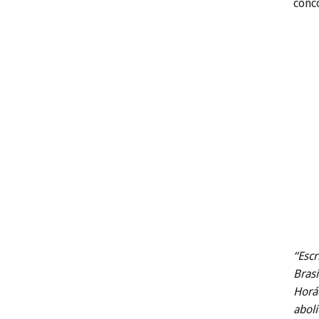
conc
“Esc
Brasi
Horác
aboli