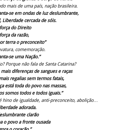
do mais de uma país, nação brasileira.
anta-se em ondas de luz deslumbrante,
, Liberdade cercada de sóis.
força do Direito
força da razão,
or terra o preconceito”
avatura, comemoração.
anta-se uma Nação.”
o? Porque não fala de Santa Catarina?
 mais diferenças de sangues e raças
ais regalias sem termos fatais,
ça está toda do povo nas massas,
s somos todos e todos iguais.”
é hino de igualdade, anti-preconceito, abolição…
liberdade adorada.
eslumbrante clarão
a o povo a fronte ousada
gora o coração.”