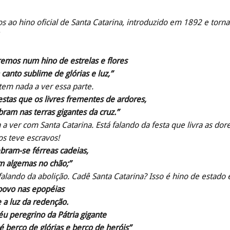
 ao hino oficial de Santa Catarina, introduzido em 1892 e torn
remos num hino de estrelas e flores
anto sublime de glórias e luz,”
tem nada a ver essa parte.
estas que os livres frementes de ardores,
ram nas terras gigantes da cruz.”
a ver com Santa Catarina. Está falando da festa que livra as dor
s teve escravos!
bram-se férreas cadeias,
m algemas no chão;”
falando da abolição. Cadê Santa Catarina? Isso é hino de estad
povo nas epopéias
 a luz da redenção.
u peregrino da Pátria gigante
 berço de glórias e berço de heróis”