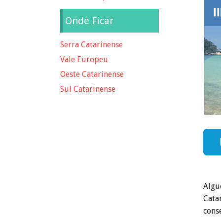
Onde Ficar
Serra Catarinense
Vale Europeu
Oeste Catarinense
Sul Catarinense
Algu
Cata
cons