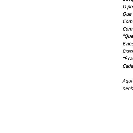
O po
Que n
Com f
Com 
“Que
E ne
Brasi
“É c
Cada
Aqui
nenh