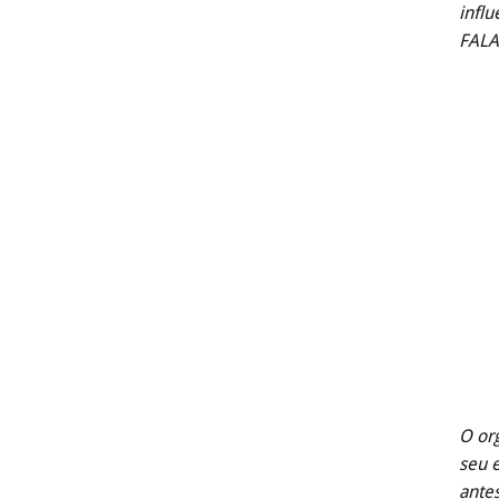
infl
FALA
O or
seu e
antes