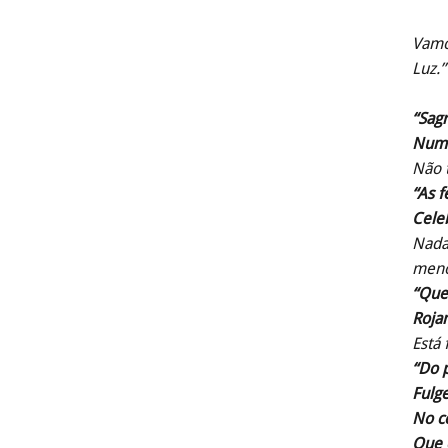
Vamos
Luz.”
“Sag
Num c
Não 
“As f
Celeb
Nada 
meno
“Que
Roja
Está 
“Do 
Fulge
No cé
Que é