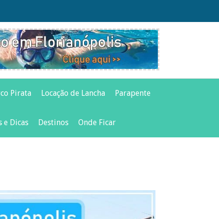
co Pirata
Locação de Lancha
Parapente
s e Dicas
Destinos
Onde Ficar